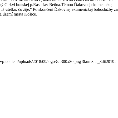
vný Cirkvi bratskej p.Rastislav Betina.Témou Ďakovnej ekumenickej
ýtiš všetko, čo žije.“ Po skončení Ďakovnej ekumenickej bohoslužby za
na území mesta Košice.
/wp-content/uploads/2018/09/logo3st-300x80.png
3kum3na_3dit
2019-