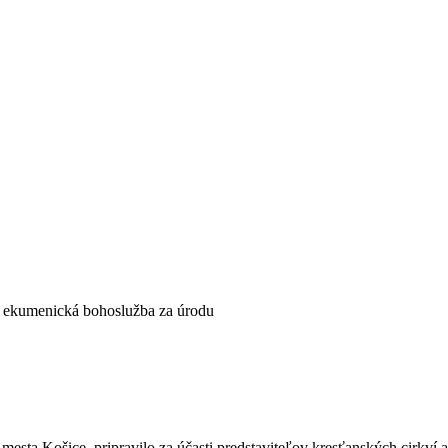
ekumenická bohoslužba za úrodu
mesta Košice, pripravilo za účasti predstaviteľov kresťanských cirkv