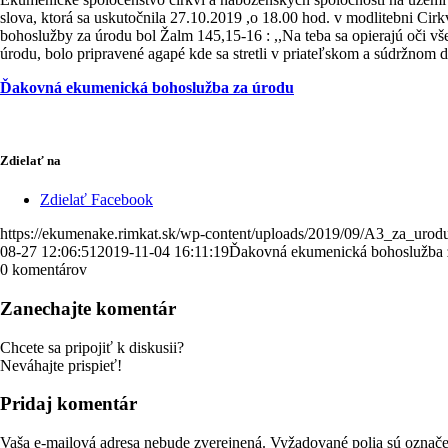
slova, ktorá sa uskutočnila 27.10.2019 ,o 18.00 hod. v modlitebni C
bohoslužby za úrodu bol Žalm 145,15-16 : ,,Na teba sa opierajú oči vš
úrodu, bolo pripravené agapé kde sa stretli v priateľskom a súdržnom 
Ďakovná ekumenická bohoslužba za úrodu
Zdielať na
Zdielať Facebook
https://ekumenake.rimkat.sk/wp-content/uploads/2019/09/A3_za_urod
08-27 12:06:51
2019-11-04 16:11:19
Ďakovná ekumenická bohoslužba 
0
komentárov
Zanechajte komentár
Chcete sa pripojiť k diskusii?
Neváhajte prispieť!
Pridaj komentár
Vaša e-mailová adresa nebude zverejnená.
Vyžadované polia sú označ