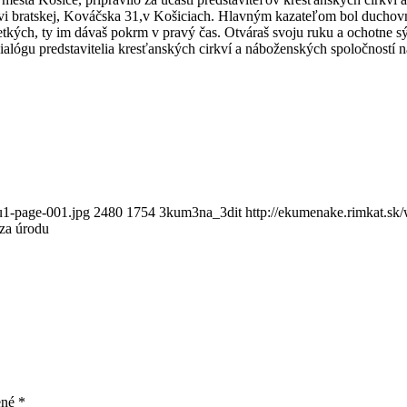
irkvi bratskej, Kováčska 31,v Košiciach. Hlavným kazateľom bol ducho
etkých, ty im dávaš pokrm v pravý čas. Otváraš svoju ruku a ochotne s
dialógu predstavitelia kresťanských cirkví a náboženských spoločností 
u1-page-001.jpg
2480
1754
3kum3na_3dit
http://ekumenake.rimkat.sk
za úrodu
ené
*