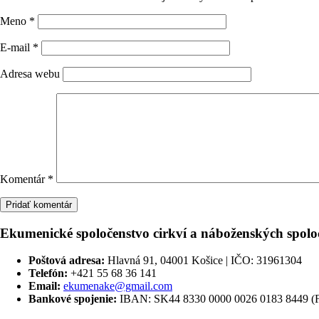
Meno
*
E-mail
*
Adresa webu
Komentár
*
Ekumenické spoločenstvo cirkví a náboženských spolo
Poštová adresa:
Hlavná 91, 04001 Košice | IČO: 31961304
Telefón:
+421 55 68 36 141
Email:
ekumenake@gmail.com
Bankové spojenie:
IBAN: SK44 8330 0000 0026 0183 844