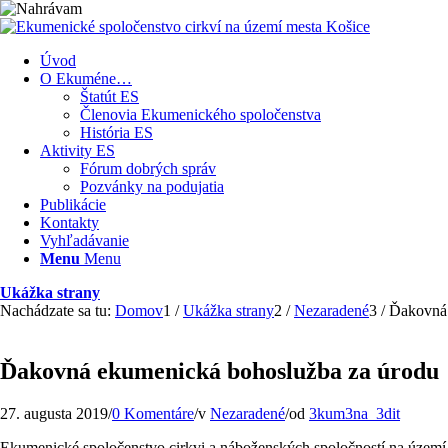
Úvod
O Ekuméne…
Štatút ES
Členovia Ekumenického spoločenstva
História ES
Aktivity ES
Fórum dobrých správ
Pozvánky na podujatia
Publikácie
Kontakty
Vyhľadávanie
Menu
Menu
Ukážka strany
Nachádzate sa tu:
Domov
1
/
Ukážka strany
2
/
Nezaradené
3
/
Ďakovná 
Ďakovná ekumenická bohoslužba za úrodu
27. augusta 2019
/
0 Komentáre
/
v
Nezaradené
/
od
3kum3na_3dit
Ekumenické spoločenstvo cirkvi a náboženských spoločností na území 