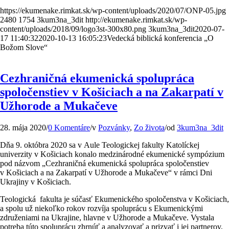
https://ekumenake.rimkat.sk/wp-content/uploads/2020/07/ONP-05.jpg
2480
1754
3kum3na_3dit
http://ekumenake.rimkat.sk/wp-
content/uploads/2018/09/logo3st-300x80.png
3kum3na_3dit
2020-07-
17 11:40:32
2020-10-13 16:05:23
Vedecká biblická konferencia „O
Božom Slove“
Cezhraničná ekumenická spolupráca
spoločenstiev v Košiciach a na Zakarpatí v
Užhorode a Mukačeve
28. mája 2020
/
0 Komentáre
/
v
Pozvánky
,
Zo života
/
od
3kum3na_3dit
Dňa 9. októbra 2020 sa v Aule Teologickej fakulty Katolíckej
univerzity v Košiciach konalo medzinárodné ekumenické sympózium
pod názvom „Cezhraničná ekumenická spolupráca spoločenstiev
v Košiciach a na Zakarpatí v Užhorode a Mukačeve“ v rámci Dni
Ukrajiny v Košiciach.
Teologická fakulta je súčasť Ekumenického spoločenstva v Košiciach,
a spolu už niekoľko rokov rozvíja spoluprácu s Ekumenickými
združeniami na Ukrajine, hlavne v Užhorode a Mukačeve. Vystala
potreba túto spoluprácu zhrnúť a analyzovať a prizvať i jej partnerov,