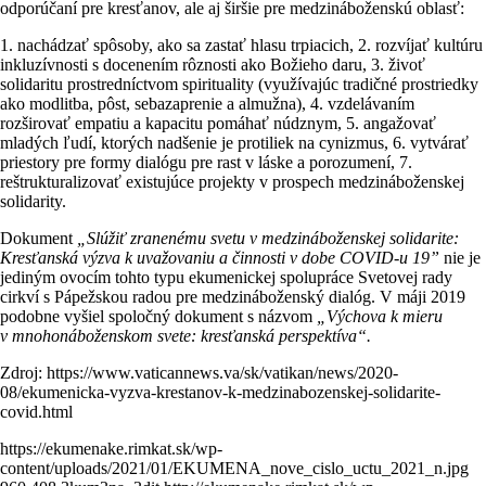
odporúčaní pre kresťanov, ale aj širšie pre medzináboženskú oblasť:
1. nachádzať spôsoby, ako sa zastať hlasu trpiacich, 2. rozvíjať kultúru
inkluzívnosti s docenením rôznosti ako Božieho daru, 3. živoť
solidaritu prostredníctvom spirituality (využívajúc tradičné prostriedky
ako modlitba, pôst, sebazaprenie a almužna), 4. vzdelávaním
rozširovať empatiu a kapacitu pomáhať núdznym, 5. angažovať
mladých ľudí, ktorých nadšenie je protiliek na cynizmus, 6. vytvárať
priestory pre formy dialógu pre rast v láske a porozumení, 7.
reštrukturalizovať existujúce projekty v prospech medzináboženskej
solidarity.
Dokument
„Slúžiť zranenému svetu v medzináboženskej solidarite:
Kresťanská výzva k uvažovaniu a činnosti v dobe COVID-u 19”
nie je
jediným ovocím tohto typu ekumenickej spolupráce Svetovej rady
cirkví s Pápežskou radou pre medzináboženský dialóg. V máji 2019
podobne vyšiel spoločný dokument s názvom
„Výchova k mieru
v mnohonáboženskom svete: kresťanská perspektíva“.
Zdroj: https://www.vaticannews.va/sk/vatikan/news/2020-
08/ekumenicka-vyzva-krestanov-k-medzinabozenskej-solidarite-
covid.html
https://ekumenake.rimkat.sk/wp-
content/uploads/2021/01/EKUMENA_nove_cislo_uctu_2021_n.jpg