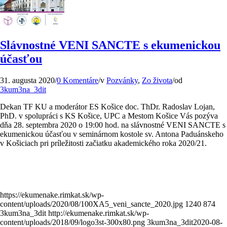
Slávnostné VENI SANCTE s ekumenickou
účasťou
31. augusta 2020
/
0 Komentáre
/
v
Pozvánky
,
Zo života
/
od
3kum3na_3dit
Dekan TF KU a moderátor ES Košice doc. ThDr. Radoslav Lojan,
PhD. v spolupráci s KS Košice, UPC a Mestom Košice Vás pozýva
dňa 28. septembra 2020 o 19:00 hod. na slávnostné VENI SANCTE s
ekumenickou účasťou v seminárnom kostole sv. Antona Paduánskeho
v Košiciach pri príležitosti začiatku akademického roka 2020/21.
https://ekumenake.rimkat.sk/wp-
content/uploads/2020/08/100XA5_veni_sancte_2020.jpg
1240
874
3kum3na_3dit
http://ekumenake.rimkat.sk/wp-
content/uploads/2018/09/logo3st-300x80.png
3kum3na_3dit
2020-08-