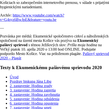
Košiciach so zabezpečením internetového prenosu, v súlade s prijatými
hygienickými nariadeniami.
Archív:
https://www.youtube.com/watch?
v=G4syz6BwJpE&feature=youtu.be
—
Pozvánka pre médiá: Ekumenické spoločenstvo cirkví a náboženských
spoločností na území mesta Košice vás pozýva na
Ekumenický
pašiový sprievod
s témou Ježišových slov:
Prišla moja hodina
na
Veľký piatok 10. apríla 2020 o 13:00 hod ONLINE. Podujatie
podporilo Mesto Košice. Viac na priloženom plagáte.
Pašiový sprievod
2020 – Plagát
Texty k Ekumenickému pašiovému sprievodu 2020
Úvod
Pozdrav biskupa Jána Libu
2. zastavenie: Hodina zrady
3. zastavenie: Hodina zapretia
4. zastavenie: Hodina zavrhnutia
5. zastavenie: Hodina odsúdenia
6. zastavenie: Hodina opustenia
7. zastavenie: Hodina smrti