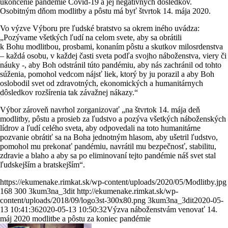
ukončenie pandémie Covid-19 a jej negatívnych dôsledkov.
Osobitným dňom modlitby a pôstu má byť štvrtok 14. mája 2020.
Vo výzve Výboru pre ľudské bratstvo sa okrem iného uvádza:
„Pozývame všetkých ľudí na celom svete, aby sa obrátili
k Bohu modlitbou, prosbami, konaním pôstu a skutkov milosrdenstva
– každá osobu, v každej časti sveta podľa svojho náboženstva, viery či
náuky -, aby Boh odstránil túto pandémiu, aby nás zachránil od tohto
súženia, pomohol vedcom nájsť liek, ktorý by ju porazil a aby Boh
oslobodil svet od zdravotných, ekonomických a humanitárnych
dôsledkov rozšírenia tak závažnej nákazy.“
Výbor zároveň navrhol zorganizovať „na štvrtok 14. mája deň
modlitby, pôstu a prosieb za ľudstvo a pozýva všetkých náboženských
lídrov a ľudí celého sveta, aby odpovedali na toto humanitárne
pozvanie obrátiť sa na Boha jednotným hlasom, aby ušetril ľudstvo,
pomohol mu prekonať pandémiu, navrátil mu bezpečnosť, stabilitu,
zdravie a blaho a aby sa po eliminovaní tejto pandémie náš svet stal
ľudskejším a bratskejším“.
https://ekumenake.rimkat.sk/wp-content/uploads/2020/05/Modlitby.jpg
168
300
3kum3na_3dit
http://ekumenake.rimkat.sk/wp-
content/uploads/2018/09/logo3st-300x80.png
3kum3na_3dit
2020-05-
13 10:41:36
2020-05-13 10:50:32
Výzva náboženstvám venovať 14.
máj 2020 modlitbe a pôstu za koniec pandémie