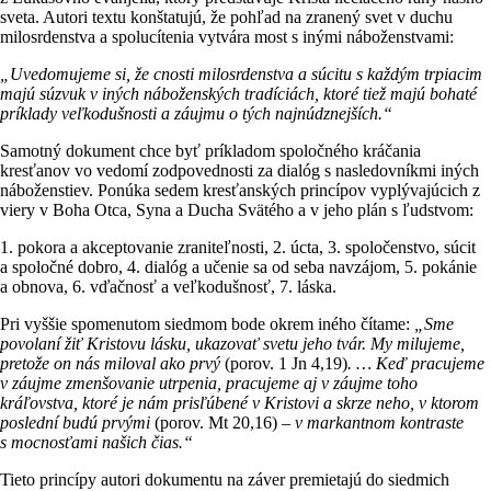
sveta. Autori textu konštatujú, že pohľad na zranený svet v duchu
milosrdenstva a spolucítenia vytvára most s inými náboženstvami:
„Uvedomujeme si, že cnosti milosrdenstva a súcitu s každým trpiacim
majú súzvuk v iných náboženských tradíciách, ktoré tiež majú bohaté
príklady veľkodušnosti a záujmu o tých najnúdznejších.“
Samotný dokument chce byť príkladom spoločného kráčania
kresťanov vo vedomí zodpovednosti za dialóg s nasledovníkmi iných
náboženstiev. Ponúka sedem kresťanských princípov vyplývajúcich z
viery v Boha Otca, Syna a Ducha Svätého a v jeho plán s ľudstvom:
1. pokora a akceptovanie zraniteľnosti, 2. úcta, 3. spoločenstvo, súcit
a spoločné dobro, 4. dialóg a učenie sa od seba navzájom, 5. pokánie
a obnova, 6. vďačnosť a veľkodušnosť, 7. láska.
Pri vyššie spomenutom siedmom bode okrem iného čítame:
„Sme
povolaní žiť Kristovu lásku, ukazovať svetu jeho tvár. My milujeme,
pretože on nás miloval ako prvý
(porov. 1 Jn 4,19)
. … Keď pracujeme
v záujme zmenšovanie utrpenia, pracujeme aj v záujme toho
kráľovstva, ktoré je nám prisľúbené v Kristovi a skrze neho, v ktorom
poslední budú prvými
(porov. Mt 20,16)
– v markantnom kontraste
s mocnosťami našich čias.“
Tieto princípy autori dokumentu na záver premietajú do siedmich