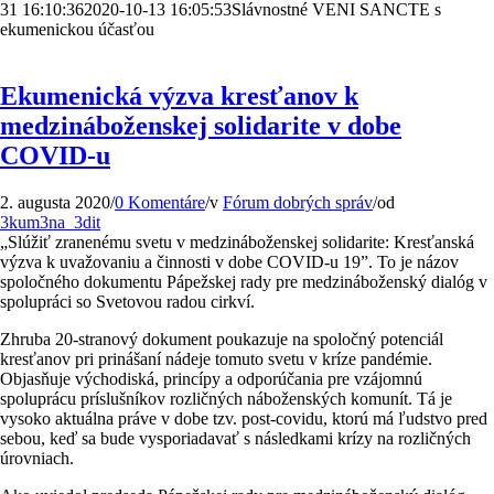
31 16:10:36
2020-10-13 16:05:53
Slávnostné VENI SANCTE s
ekumenickou účasťou
Ekumenická výzva kresťanov k
medzináboženskej solidarite v dobe
COVID-u
2. augusta 2020
/
0 Komentáre
/
v
Fórum dobrých správ
/
od
3kum3na_3dit
„Slúžiť zranenému svetu v medzináboženskej solidarite: Kresťanská
výzva k uvažovaniu a činnosti v dobe COVID-u 19”. To je názov
spoločného dokumentu Pápežskej rady pre medzináboženský dialóg v
spolupráci so Svetovou radou cirkví.
Zhruba 20-stranový dokument poukazuje na spoločný potenciál
kresťanov pri prinášaní nádeje tomuto svetu v kríze pandémie.
Objasňuje východiská, princípy a odporúčania pre vzájomnú
spoluprácu príslušníkov rozličných náboženských komunít. Tá je
vysoko aktuálna práve v dobe tzv. post-covidu, ktorú má ľudstvo pred
sebou, keď sa bude vysporiadavať s následkami krízy na rozličných
úrovniach.