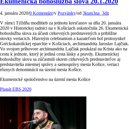
Ekumenická bohoslužba slova 20.1.2020
4. januára 2020
/
0 Komentáre
/
v
Pozvánky
/
od
3kum3na_3dit
V rámci Týždňa modlitieb za jednotu kresťanov sa dňa 20. januára
2020 v Historickej radnici na v Košiciach uskutočnila 26. Ekumenická
bohoslužba slova za účasti cirkevných predstavených a približne
stovky veriacich. Hlavným celebrantom a kazateľom bol protosynkel
Gréckokatolíckej eparchie v Košiciach, archimandrita Jaroslav Lajčiak.
Vo svojom príhovore archimandrita Lajčiak poukázal na Krista ako na
cestu k jednote, ktorý je jediná cesta lásky a pravdy. Ekumenickej
bohoslužby slova sa zúčastnili okrem cirkevných predstaviteľov aj
predstavitelia miestnej správy a samosprávy mesta Košice, veriaci
rôznych denominácii na území mesta Košice.
Ekumenické spoločenstvo na území mesta Košice
Plagát EBS 2020