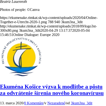
Beatriz Lauenroth
Photos of people: ©Canva
https://ekumenake.rimkat.sk/wp-content/uploads/2020/04/Online-
Together-e-Utrecht-2020-1.png
788
940
3kum3na_3dit
http://ekumenake.rimkat.sk/wp-content/uploads/2018/09/logo3st-
300x80.png
3kum3na_3dit
2020-04-29 13:17:37
2020-05-04
15:46:51
Online Dialogue: Europe 2020
Ekuména Košice výzva k modlitbe a pôstu
za odvrátenie šírenia nového koronavírusu
13. marca 2020
/
0 Komentáre
/
v
Nezaradené
/
od
3kum3na_3dit