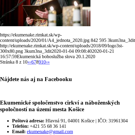
https://ekumenake.rimkat.sk/wp-
content/uploads/2020/01/A4_jednota_2020.jpg
842
595
3kum3na_3dit
http://ekumenake.rimkat.sk/wp-content/uploads/2018/09/logo3st-
300x80.png
3kum3na_3dit
2020-01-04 09:08:40
2020-01-21
16:57:59
Ekumenická bohoslužba slova 20.1.2020
Stránka 8 z 10
«
‹
6
7
8
9
10
›
»
Nájdete nás aj na Facebooku
Ekumenické spoločenstvo cirkví a náboženských
spoločností na území mesta Košice
Poštová adresa:
Hlavná 91, 04001 Košice | IČO: 31961304
Telefón:
+421 55 68 36 141
Email:
ekumenake@gmail.com