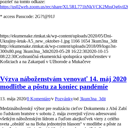
pozrieť na tomto odkaze:
https://us02web.zoom.us/rec/share/XL5RL771hNkVCK2MssOg
* access Passcode: 2G?!@91J
https://ekumenake.rimkat.sk/wp-content/uploads/2020/05/Dni-
Ukrajiny-letak-A5_new_oktober-1.jpg
1166
1654
3kum3na_3dit
http://ekumenake.rimkat.sk/wp-content/uploads/2018/09/logo3st-
300x80.png
3kum3na_3dit
2020-05-28 16:22:30
2020-10-15
08:22:30
Cezhraničná ekumenická spolupráca spoločenstiev v
Košiciach a na Zakarpatí v Užhorode a Mukačeve
Výzva náboženstvám venovať 14. máj 2020
modlitbe a pôstu za koniec pandémie
13. mája 2020
/
0 Komentáre
/
v
Pozvánky
/
od
3kum3na_3dit
Medzináboženský výbor pre realizáciu cieľov Dokumentu z Abú Zabí
o ľudskom bratstve v sobotu 2. mája zverejnil výzvu adresovanú
všetkým náboženským lídrom a ľuďom akejkoľvek viery z celého
sveta „obrátiť sa na Boha jednotným hlasom“ v modlitbe a pôste za