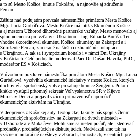
a to sú Mesto Košice, hnutie Fokoláre, a najnovšie aj združenie
Feman.
Záštitu nad podujatím prevzala námestníčka primátora Mesta Košice
Mgr. Lucia Gurbáľová. Mesto Košice má totiž s Ekuménou Košice
a aj mestom Užhorod dlhoročné partnerské vzťahy. Mesto menovalo aj
splnomocnenca pre vzťahy s Ukrajinou – Ing. Eduarda Buráša. Ten
vhodne skoordinoval ekuménu Košice, ekumény na Zakarpatí a i
Združenie Feman, zamerané na širšiu cezhraničnú spoluprácu
s Ukrajinou. A tak sa i sympózium konalo i v rámci Dni Ukrajiny
v Košiciach. Celé podujatie moderoval PaedDr. Dušan Havrila, PhD.,
moderátor ES v Košiciach.
V úvodnom pozdrave námestníčka primátora Mesta Košice Mgr. Lucia
Gurbáľová vyzdvihla ekumenické iniciatívy v meste Košice, ktorých
duchovný a spoločenský vplyv presahuje hranice Šengenu. Potom
krátko vystúpil prítomný sekretár Veľvyslanectva SR v Kijeve
Miroslav Denci a prejavil vzácnu pripravenosť napomôcť
ekumenickým aktivitám na Ukrajine.
Videoprenos z Košickej auly Teologickej fakulty nás spojil s členmi
ekumenických spoločenstiev na Zakarpatí na dvoch miestach –
v Užhorode a v Mukačeve. Mohli sme sa nielen počuť, ale i sledovať
prednášky, prednášajúcich a diskutujúcich. Nadviazali sme tak na
vzácne minuloročné návštevy v zboroch, farnostiach, v centrách pre