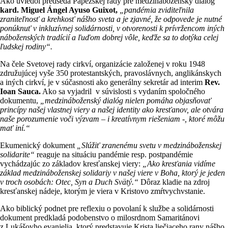
Ako uviedol predseda Pápežskej rady pre medzináboženský dialóg
kard. Miguel Ángel Ayuso Guixot,
„pandémia zviditeľnila
zraniteľnosť a krehkosť nášho sveta a je zjavné, že odpovede je nutné
ponúknuť v inkluzívnej solidárnosti, v otvorenosti k prívržencom iných
náboženských tradícií a ľuďom dobrej vôle, keďže sa to dotýka celej
ľudskej rodiny“.
Na čele Svetovej rady cirkví, organizácie založenej v roku 1948
združujúcej vyše 350 protestantských, pravoslávnych, anglikánskych
a iných cirkví, je v súčasnosti ako generálny sekretár ad interim
Rev.
Ioan Sauca.
Ako sa vyjadril v súvislosti s vydaním spoločného
dokumentu,
„medzináboženský dialóg nielen pomáha objasňovať
princípy našej vlastnej viery a našej identity ako kresťanov, ale otvára
naše porozumenie voči výzvam – i kreatívnym riešeniam -, ktoré môžu
mať iní.“
Ekumenický dokument
„Slúžiť zranenému svetu v medzináboženskej
solidarite“
reaguje na situáciu pandémie resp. postpandémie
vychádzajúc zo základov kresťanskej viery:
„Ako kresťania vidíme
základ medzináboženskej solidariy v našej viere v Boha, ktorý je jeden
v troch osobách: Otec, Syn a Duch Svätý.“
Dôraz kladie na zdroj
kresťanskej nádeje, ktorým je viera v Kristovo zmŕtvychvstanie.
Ako biblický podnet pre reflexiu o povolaní k službe a solidárnosti
dokument predkladá podobenstvo o milosrdnom Samaritánovi
z Lukášovho evanjelia, ktorý predstavuje Krista liečiaceho rany nášho