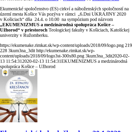
Ekumenické spoločenstvo (ES) cirkví a náboženských spoločností na
území mesta Košice Vás pozýva v rámci „6.Dni UKRAJINY 2020
v Košiciach“ dňa 24.4. o 10.00 na sympózium pod názvom
„EKUMENIZMUS a medzinárodná spolupráca Košice –
Užhorod“
v priestoroch
Teologickej fakulty v Košiciach, Katolíckej
univerzity v Ružomberku.
https://ekumenake.rimkat.sk/wp-content/uploads/2018/09/logo.png
219
228
3kum3na_3dit
http://ekumenake.rimkat.sk/wp-
content/uploads/2018/09/logo3st-300x80.png
3kum3na_3dit
2020-02-
13 11:54:31
2020-02-13 11:54:31
EKUMENIZMUS a medzinárodná
spolupráca Košice – Užhorod