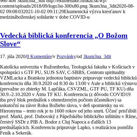
960
408
3kum3na_3dit
http://ekumenake.rimkat.sk/wp-
content/uploads/2018/09/logo3st-300x80.png
3kum3na_3dit
2020-08-
02 09:08:03
2021-10-02 09:11:29
Ekumenická výzva kresťanov k
medzináboženskej solidarite v dobe COVID-u
Vedecká biblická konferencia „O Božom
Slove“
17. júla 2020
/
0 Komentáre
/
v
Pozvánky
/
od
3kum3na_3dit
Katolícka univerzita v Ružomberku, Teologická fakulta v Košiciach v
spolupráci s GTF PU, SUJS SAV, C-SBBS, Centrom spirituality
VZMLacka a Bratskou jednotou baptistov pripravuje vedeckú biblickú
konferenciu dňa 30.9.2020 od 8:30 do 13:00 v Aule a biblickú výstavu
(prevažne zo zbierky M. Lapčáka, CSVZML, GTF PU, TF KU) dňa
30.9.-2.10.2020 v Átriu TF KU. Konferencia (z dôvodu COVID19
iba prvý blok prednášok s obmedzeným počtom účastníkov) sa
uskutoční na záver Roku Božieho slova, v deň spomienky na sv.
Hieronyma – tento rok je to 1600 rokov od jeho smrti. Účasť prisľúbili
prof. Markl, prof. Dubovský z Pápežského biblického inštitútu v Ríme,
čerstvý SSDr z PIB A. Bodor z Cluj Napoca a ďalších 13
prednášajúcich. Konferenciu pripravuje Lapko, s realizáciou pomôžu
Feník a Sekerák.