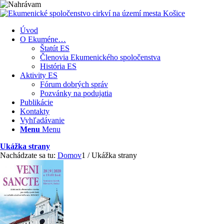
Úvod
O Ekuméne…
Štatút ES
Členovia Ekumenického spoločenstva
História ES
Aktivity ES
Fórum dobrých správ
Pozvánky na podujatia
Publikácie
Kontakty
Vyhľadávanie
Menu
Menu
Ukážka strany
Nachádzate sa tu:
Domov
1
/
Ukážka strany