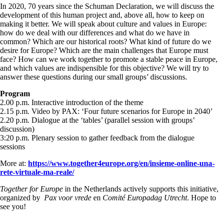
In 2020, 70 years since the Schuman Declaration, we will discuss the
development of this human project and, above all, how to keep on
making it better. We will speak about culture and values in Europe:
how do we deal with our differences and what do we have in
common? Which are our historical roots? What kind of future do we
desire for Europe? Which are the main challenges that Europe must
face? How can we work together to promote a stable peace in Europe,
and which values are indispensible for this objective? We will try to
answer these questions during our small groups’ discussions.
Program
2.00 p.m. Interactive introduction of the theme
2.15 p.m. Video by PAX: ‘Four future scenarios for Europe in 2040’
2.20 p.m. Dialogue at the ‘tables’ (parallel session with groups’
discussion)
3:20 p.m. Plenary session to gather feedback from the dialogue
sessions
More at:
https://www.together4europe.org/en/insieme-online-una-
rete-virtuale-ma-reale/
Together for Europe
in the Netherlands actively supports this initiative,
organized by
Pax voor vrede
en
Comité Europadag Utrecht
. Hope to
see you!