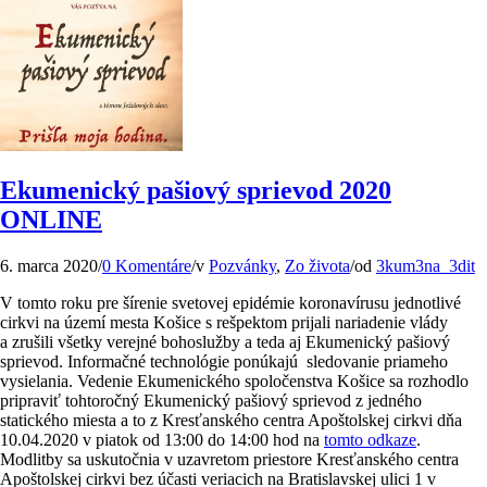
Ekumenický pašiový sprievod 2020
ONLINE
6. marca 2020
/
0 Komentáre
/
v
Pozvánky
,
Zo života
/
od
3kum3na_3dit
V tomto roku pre šírenie svetovej epidémie koronavírusu jednotlivé
cirkvi na území mesta Košice s rešpektom prijali nariadenie vlády
a zrušili všetky verejné bohoslužby a teda aj Ekumenický pašiový
sprievod. Informačné technológie
pon
úkajú sledovanie priameho
vysielania. Vedenie Ekumenického spoločenstva Košice sa rozhodlo
pripraviť tohtoročný Ekumenický pašiový sprievod z jedného
statického miesta a to z Kresťanského centra Apoštolskej cirkvi dňa
10.04.2020 v
piatok
od 13:00 do 14:00 hod na
tomto odkaze
.
Modlitby sa uskutočnia v uzavretom priestore Kresťanského centra
Apoštolskej cirkvi bez účasti veriacich na Bratislavskej ulici 1 v