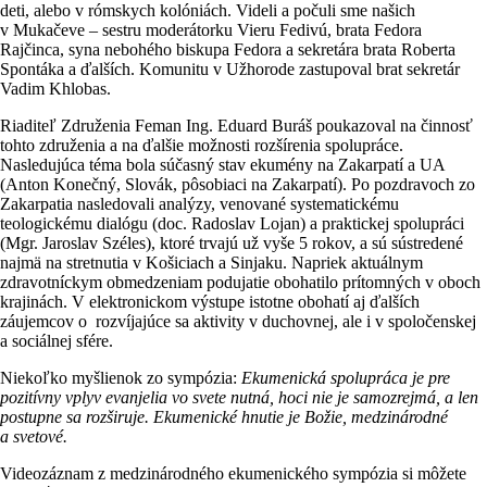
deti, alebo v rómskych kolóniách. Videli a počuli sme našich
v Mukačeve – sestru moderátorku Vieru Fedivú, brata Fedora
Rajčinca, syna nebohého biskupa Fedora a sekretára brata Roberta
Spontáka a ďalších. Komunitu v Užhorode zastupoval brat sekretár
Vadim Khlobas.
Riaditeľ Združenia Feman Ing. Eduard Buráš poukazoval na činnosť
tohto združenia a na ďalšie možnosti rozšírenia spolupráce.
Nasledujúca téma bola súčasný stav ekumény na Zakarpatí a UA
(Anton Konečný, Slovák, pôsobiaci na Zakarpatí). Po pozdravoch zo
Zakarpatia nasledovali analýzy, venované systematickému
teologickému dialógu (doc. Radoslav Lojan) a praktickej spolupráci
(Mgr. Jaroslav Széles), ktoré trvajú už vyše 5 rokov, a sú sústredené
najmä na stretnutia v Košiciach a Sinjaku. Napriek aktuálnym
zdravotníckym obmedzeniam podujatie obohatilo prítomných v oboch
krajinách. V elektronickom výstupe istotne obohatí aj ďalších
záujemcov o rozvíjajúce sa aktivity v duchovnej, ale i v spoločenskej
a sociálnej sfére.
Niekoľko myšlienok zo sympózia:
Ekumenická spolupráca je pre
pozitívny vplyv evanjelia vo svete nutná, hoci nie je samozrejmá, a len
postupne sa rozširuje. Ekumenické hnutie je Božie, medzinárodné
a svetové.
Videozáznam z medzinárodného ekumenického sympózia si môžete