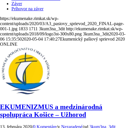
Záver
Príhovor na záver
https://ekumenake.rimkat.sk/wp-
content/uploads/2020/03/A3_pasiovy_sprievod_2020_FINAL-page-
001-1.jpg
1833
1711
3kum3na_3dit
http://ekumenake.rimkat.sk/wp-
content/uploads/2018/09/logo3st-300x80.png
3kum3na_3dit
2020-03-
06 15:35:50
2020-05-04 17:40:27
Ekumenický pašiový sprievod 2020
ONLINE
EKUMENIZMUS a medzinárodná
spolupráca Košice – Užhorod
13. februára 2020
/
0 Komentáre
/
v
Nezaradené
/
od
3kum3na_3dit