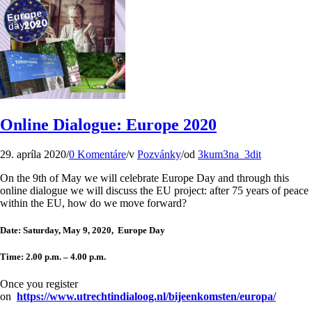
Online Dialogue: Europe 2020
29. apríla 2020
/
0 Komentáre
/
v
Pozvánky
/
od
3kum3na_3dit
On the 9th of May we will celebrate Europe Day and through this
online dialogue we will discuss the EU project: after 75 years of peace
within the EU, how do we move forward?
Date
: Saturday, May 9, 2020, Europe Day
Time
: 2.00 p.m. – 4.00 p.m.
Once you register
on
https://www.utrechtindialoog.nl/bijeenkomsten/europa/