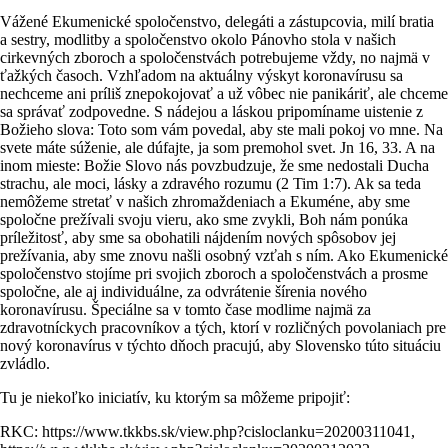
Vážené Ekumenické spoločenstvo, delegáti a zástupcovia, milí bratia
a sestry, modlitby a spoločenstvo okolo Pánovho stola v našich
cirkevných zboroch a spoločenstvách potrebujeme vždy, no najmä v
ťažkých časoch. Vzhľadom na aktuálny výskyt koronavírusu sa
nechceme ani príliš znepokojovať a už vôbec nie panikáriť, ale chceme
sa správať zodpovedne. S nádejou a láskou pripomíname uistenie z
Božieho slova: Toto som vám povedal, aby ste mali pokoj vo mne. Na
svete máte súženie, ale dúfajte, ja som premohol svet. Jn 16, 33. A na
inom mieste: Božie Slovo nás povzbudzuje, že sme nedostali Ducha
strachu, ale moci, lásky a zdravého rozumu (2 Tim 1:7). Ak sa teda
nemôžeme stretať v našich zhromaždeniach a Ekuméne, aby sme
spoločne prežívali svoju vieru, ako sme zvykli, Boh nám ponúka
príležitosť, aby sme sa obohatili nájdením nových spôsobov jej
prežívania, aby sme znovu našli osobný vzťah s ním. Ako Ekumenické
spoločenstvo stojíme pri svojich zboroch a spoločenstvách a prosme
spoločne, ale aj individuálne, za odvrátenie šírenia nového
koronavírusu. Špeciálne sa v tomto čase modlime najmä za
zdravotníckych pracovníkov a tých, ktorí v rozličných povolaniach pre
nový koronavírus v týchto dňoch pracujú, aby Slovensko túto situáciu
zvládlo.
Tu je niekoľko iniciatív, ku ktorým sa môžeme pripojiť:
RKC: https://www.tkkbs.sk/view.php?cisloclanku=20200311041,