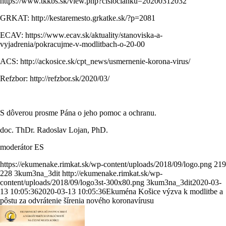
https://www.tkkbs.sk/view.php?cisloclanku=20200312032
GRKAT: http://kestaremesto.grkatke.sk/?p=2081
ECAV: https://www.ecav.sk/aktuality/stanoviska-a-
vyjadrenia/pokracujme-v-modlitbach-o-20-00
ACS: http://ackosice.sk/cpt_news/usmernenie-korona-virus/
Refzbor: http://refzbor.sk/2020/03/
S dôverou prosme Pána o jeho pomoc a ochranu.
doc. ThDr. Radoslav Lojan, PhD.
moderátor ES
https://ekumenake.rimkat.sk/wp-content/uploads/2018/09/logo.png
219
228
3kum3na_3dit
http://ekumenake.rimkat.sk/wp-
content/uploads/2018/09/logo3st-300x80.png
3kum3na_3dit
2020-03-
13 10:05:36
2020-03-13 10:05:36
Ekuména Košice výzva k modlitbe a
pôstu za odvrátenie šírenia nového koronavírusu