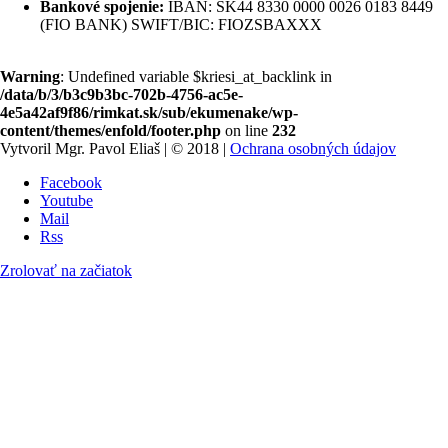
Bankové spojenie:
IBAN: SK44 8330 0000 0026 0183 8449
(FIO BANK) SWIFT/BIC: FIOZSBAXXX
Warning
: Undefined variable $kriesi_at_backlink in
/data/b/3/b3c9b3bc-702b-4756-ac5e-
4e5a42af9f86/rimkat.sk/sub/ekumenake/wp-
content/themes/enfold/footer.php
on line
232
Vytvoril Mgr. Pavol Eliaš | © 2018 |
Ochrana osobných údajov
Facebook
Youtube
Mail
Rss
Zrolovať na začiatok